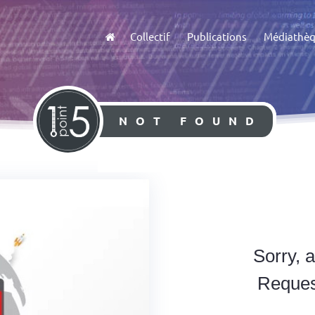
Collectif
Publications
Médiathè
NOT FOUND
Sorry, 
Reques